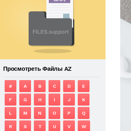
Просмотреть Файлы AZ
#
A
B
C
D
E
F
G
H
I
J
K
L
M
N
O
P
Q
R
S
T
U
V
W