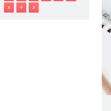
X
Y
Z