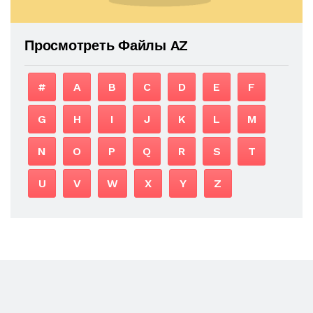
Просмотреть Файлы AZ
#
A
B
C
D
E
F
G
H
I
J
K
L
M
N
O
P
Q
R
S
T
U
V
W
X
Y
Z