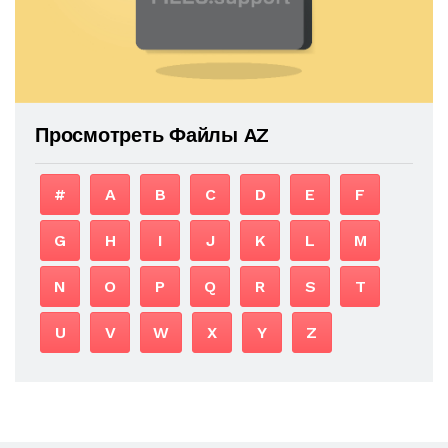
Просмотреть Файлы AZ
#
A
B
C
D
E
F
G
H
I
J
K
L
M
N
O
P
Q
R
S
T
U
V
W
X
Y
Z