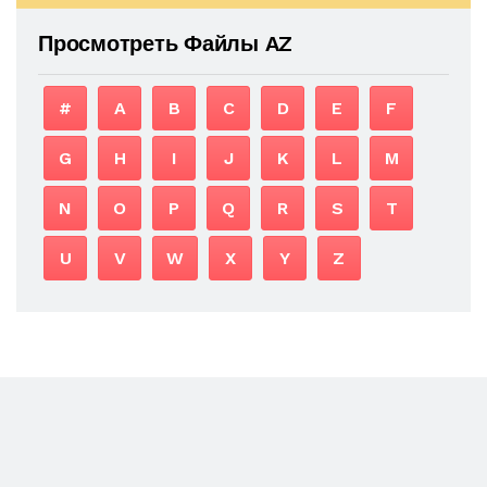
Просмотреть Файлы AZ
#
A
B
C
D
E
F
G
H
I
J
K
L
M
N
O
P
Q
R
S
T
U
V
W
X
Y
Z