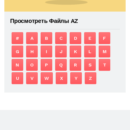
Просмотреть Файлы AZ
#
A
B
C
D
E
F
G
H
I
J
K
L
M
N
O
P
Q
R
S
T
U
V
W
X
Y
Z