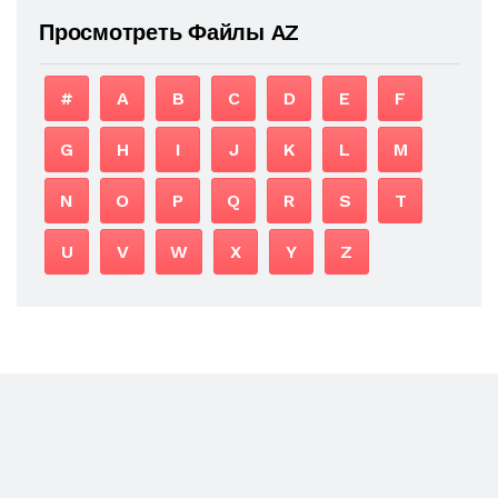
Просмотреть Файлы AZ
#
A
B
C
D
E
F
G
H
I
J
K
L
M
N
O
P
Q
R
S
T
U
V
W
X
Y
Z