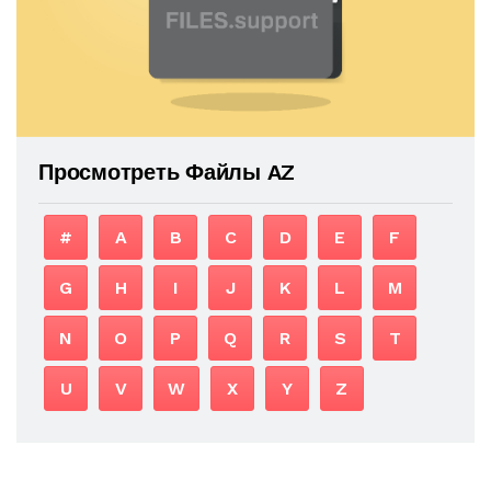
Просмотреть Файлы AZ
#
A
B
C
D
E
F
G
H
I
J
K
L
M
N
O
P
Q
R
S
T
U
V
W
X
Y
Z