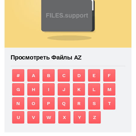
Просмотреть Файлы AZ
#
A
B
C
D
E
F
G
H
I
J
K
L
M
N
O
P
Q
R
S
T
U
V
W
X
Y
Z