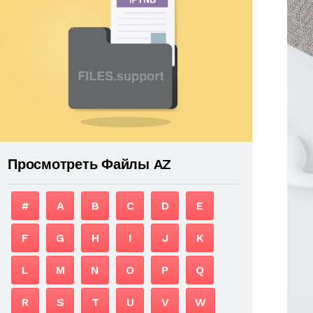
Просмотреть Файлы AZ
#
A
B
C
D
E
F
G
H
I
J
K
L
M
N
O
P
Q
R
S
T
U
V
W