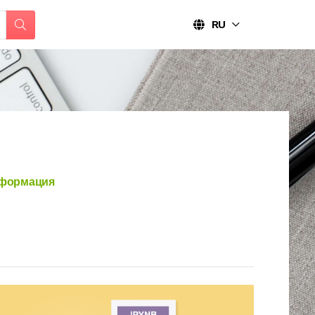
RU
формация