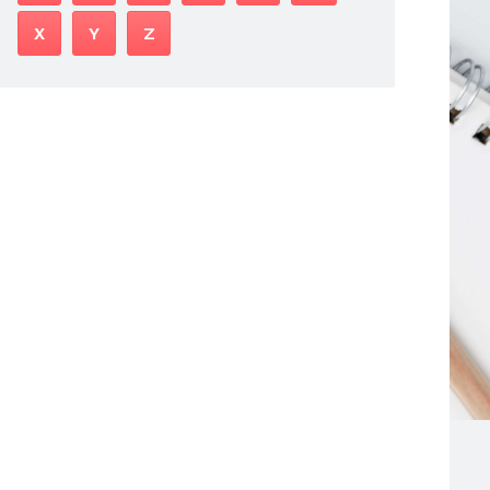
X
Y
Z