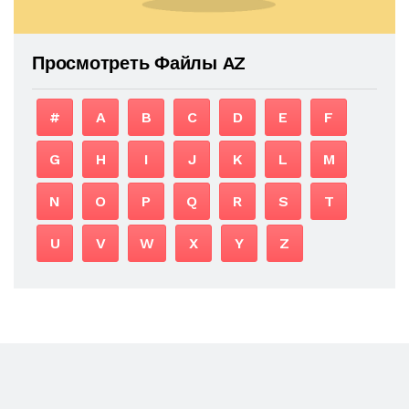
Просмотреть Файлы AZ
#
A
B
C
D
E
F
G
H
I
J
K
L
M
N
O
P
Q
R
S
T
U
V
W
X
Y
Z