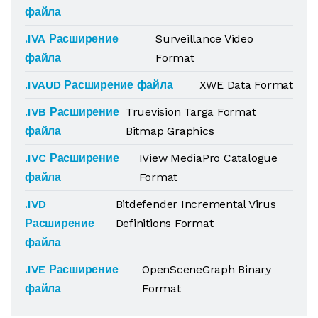
файла
.IVA Расширение
Surveillance Video
файла
Format
.IVAUD Расширение файла
XWE Data Format
.IVB Расширение
Truevision Targa Format
файла
Bitmap Graphics
.IVC Расширение
IView MediaPro Catalogue
файла
Format
.IVD
Bitdefender Incremental Virus
Расширение
Definitions Format
файла
.IVE Расширение
OpenSceneGraph Binary
файла
Format