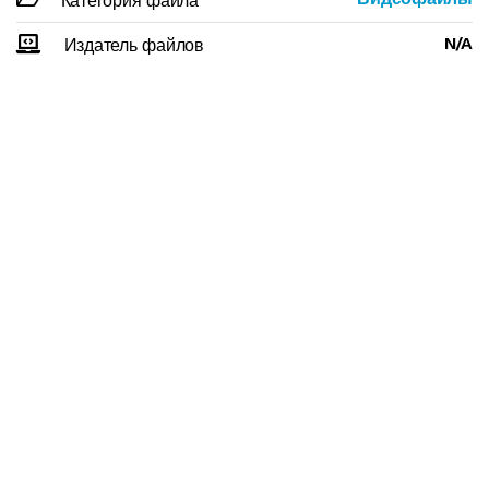
Категория файла
N/A
Издатель файлов