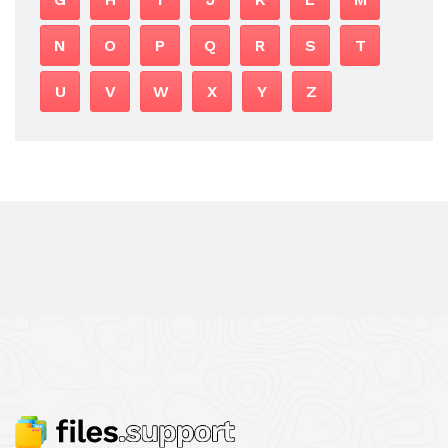
N
O
P
Q
R
S
T
U
V
W
X
Y
Z