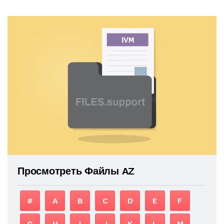
Просмотреть Файлы AZ
#
A
B
C
D
E
F
G
H
I
J
K
L
M