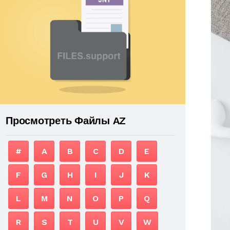
Просмотреть Файлы AZ
#
A
B
C
D
E
F
G
H
I
J
K
L
M
N
O
P
Q
R
S
T
U
V
W