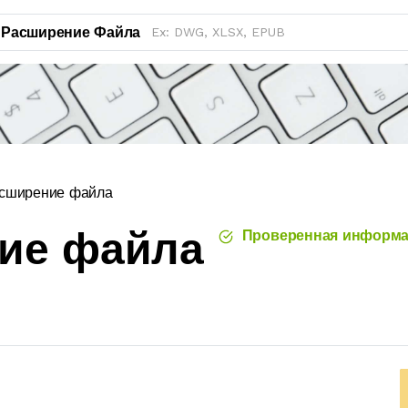
Расширение Файла
сширение файла
ние файла
Проверенная информа