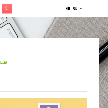
RU
ция