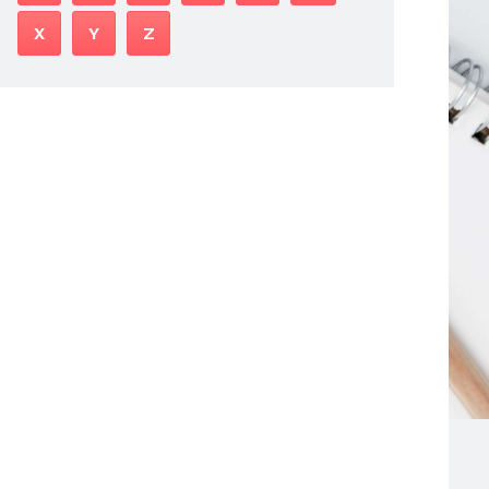
X
Y
Z