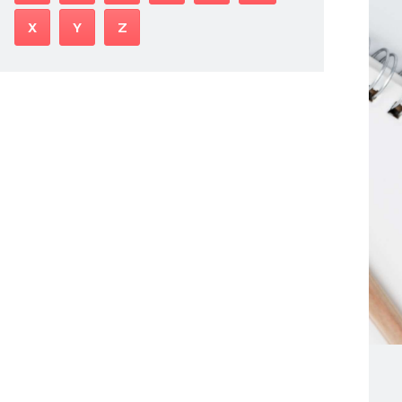
X
Y
Z