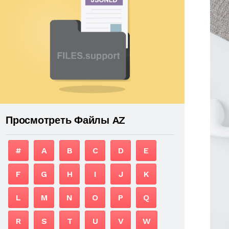
Просмотреть Файлы AZ
#
A
B
C
D
E
F
G
H
I
J
K
L
M
N
O
P
Q
R
S
T
U
V
W