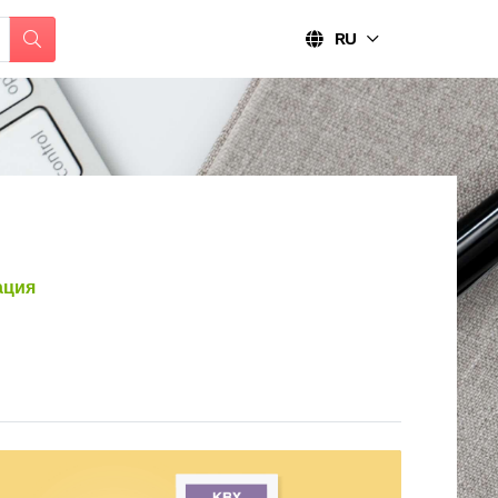
RU
ация