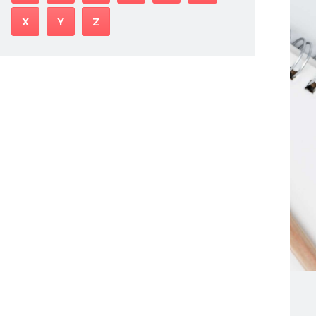
X
Y
Z