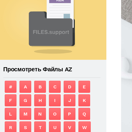
Просмотреть Файлы AZ
#
A
B
C
D
E
F
G
H
I
J
K
L
M
N
O
P
Q
R
S
T
U
V
W