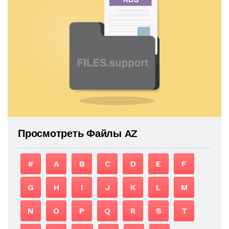
Просмотреть Файлы AZ
#
A
B
C
D
E
F
G
H
I
J
K
L
M
N
O
P
Q
R
S
T