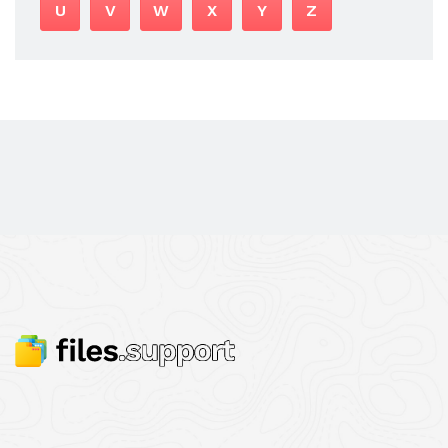
U
V
W
X
Y
Z