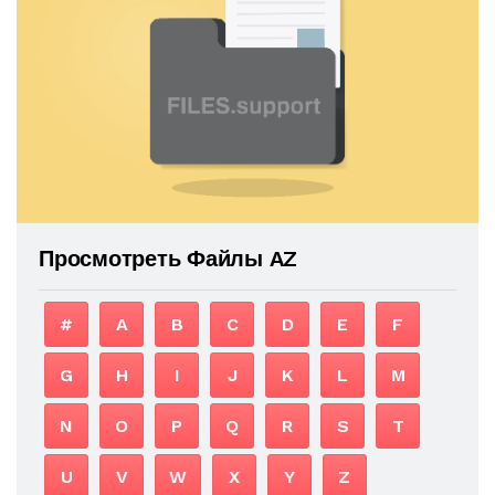
Просмотреть Файлы AZ
#
A
B
C
D
E
F
G
H
I
J
K
L
M
N
O
P
Q
R
S
T
U
V
W
X
Y
Z