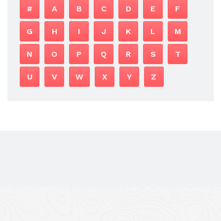
#
A
B
C
D
E
F
G
H
I
J
K
L
M
N
O
P
Q
R
S
T
U
V
W
X
Y
Z