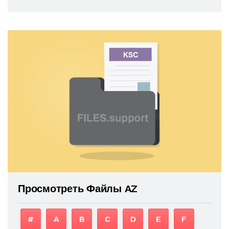
Просмотреть Файлы AZ
#
A
B
C
D
E
F