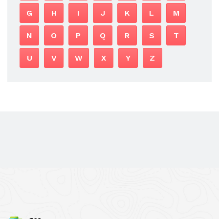
G
H
I
J
K
L
M
N
O
P
Q
R
S
T
U
V
W
X
Y
Z