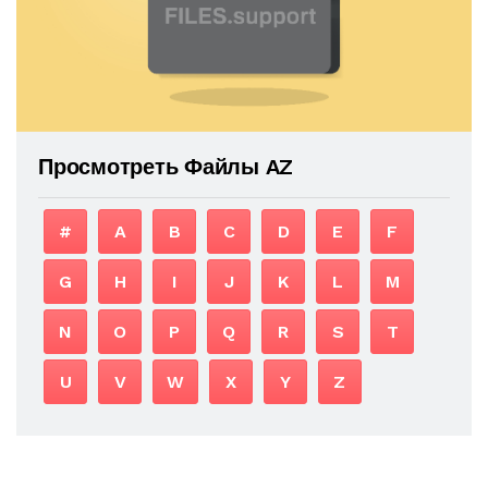
Просмотреть Файлы AZ
#
A
B
C
D
E
F
G
H
I
J
K
L
M
N
O
P
Q
R
S
T
U
V
W
X
Y
Z