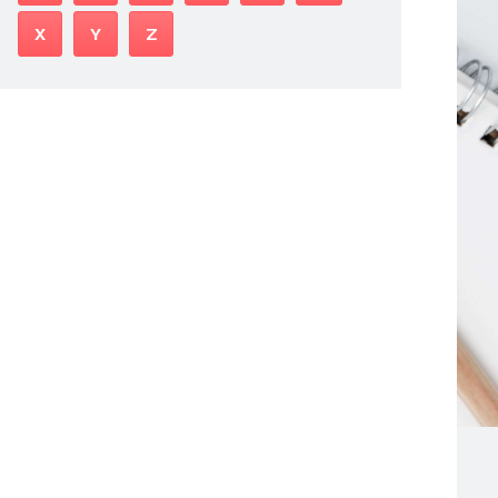
X
Y
Z