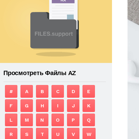
Просмотреть Файлы AZ
#
A
B
C
D
E
F
G
H
I
J
K
L
M
N
O
P
Q
R
S
T
U
V
W