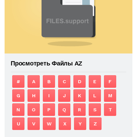
Просмотреть Файлы AZ
#
A
B
C
D
E
F
G
H
I
J
K
L
M
N
O
P
Q
R
S
T
U
V
W
X
Y
Z