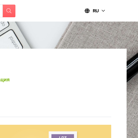
RU
ация