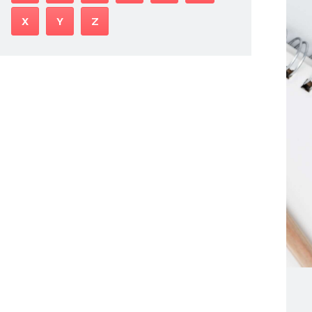
X
Y
Z