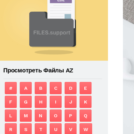
Просмотреть Файлы AZ
#
A
B
C
D
E
F
G
H
I
J
K
L
M
N
O
P
Q
R
S
T
U
V
W