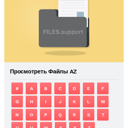
Просмотреть Файлы AZ
#
A
B
C
D
E
F
G
H
I
J
K
L
M
N
O
P
Q
R
S
T
U
V
W
X
Y
Z