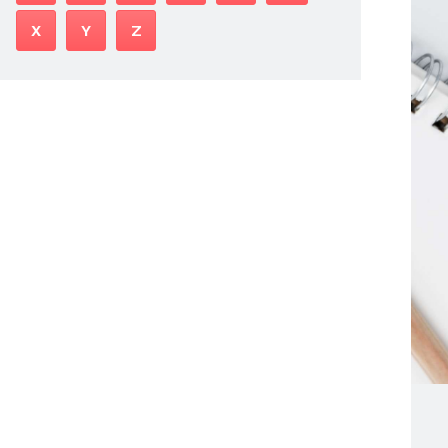
X
Y
Z