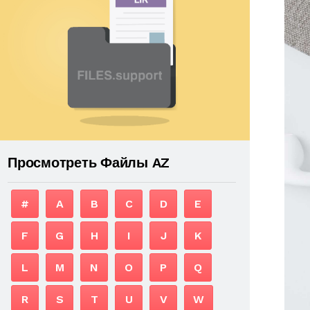
Просмотреть Файлы AZ
#
A
B
C
D
E
F
G
H
I
J
K
L
M
N
O
P
Q
R
S
T
U
V
W