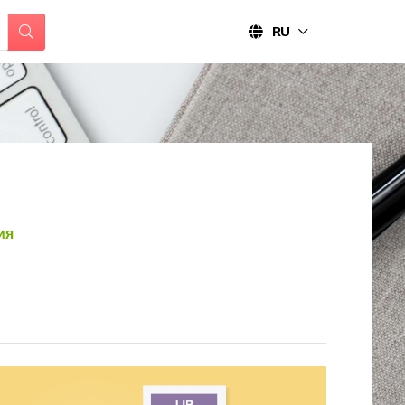
RU
ия