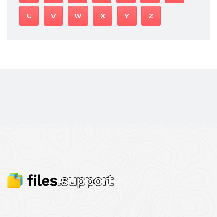
U
V
W
X
Y
Z