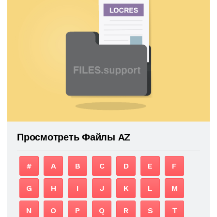
Просмотреть Файлы AZ
#
A
B
C
D
E
F
G
H
I
J
K
L
M
N
O
P
Q
R
S
T