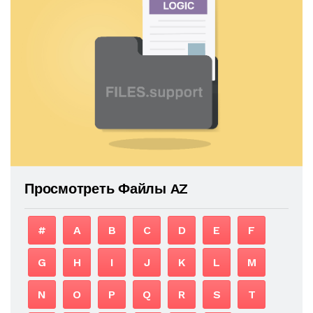
Просмотреть Файлы AZ
#
A
B
C
D
E
F
G
H
I
J
K
L
M
N
O
P
Q
R
S
T