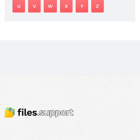
U
V
W
X
Y
Z