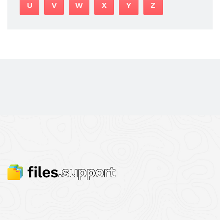
U
V
W
X
Y
Z