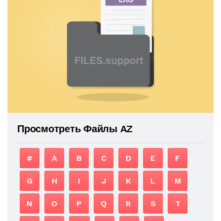
Просмотреть Файлы AZ
#
A
B
C
D
E
F
G
H
I
J
K
L
M
N
O
P
Q
R
S
T