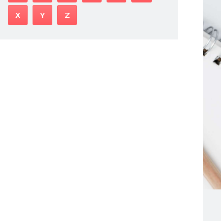
X
Y
Z