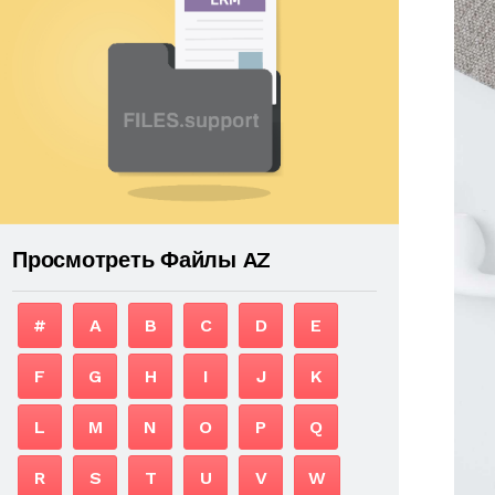
Просмотреть Файлы AZ
#
A
B
C
D
E
F
G
H
I
J
K
L
M
N
O
P
Q
R
S
T
U
V
W