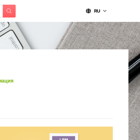
RU
мация