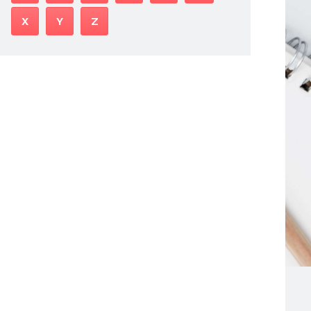
X
Y
Z