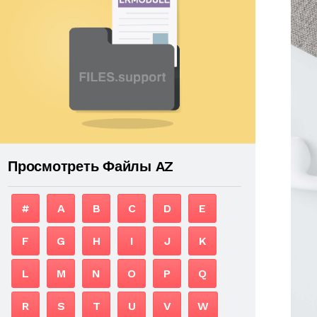
Просмотреть Файлы AZ
#
A
B
C
D
E
F
G
H
I
J
K
L
M
N
O
P
Q
R
S
T
U
V
W