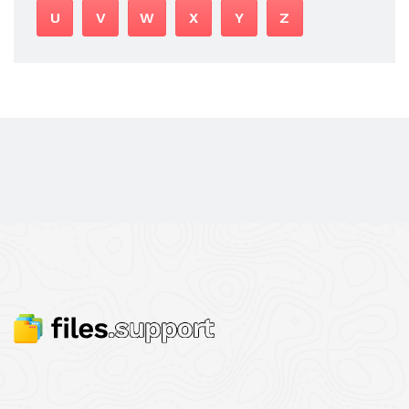
U
V
W
X
Y
Z