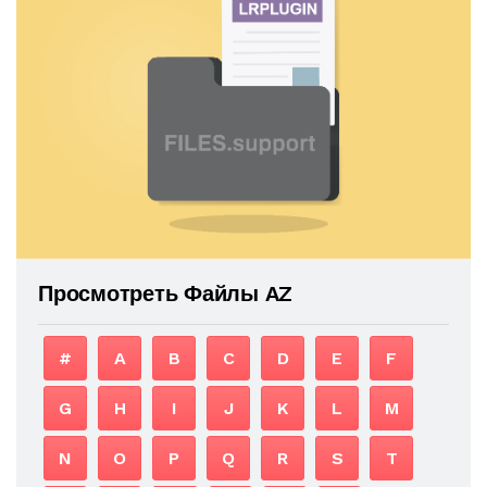
Просмотреть Файлы AZ
#
A
B
C
D
E
F
G
H
I
J
K
L
M
N
O
P
Q
R
S
T