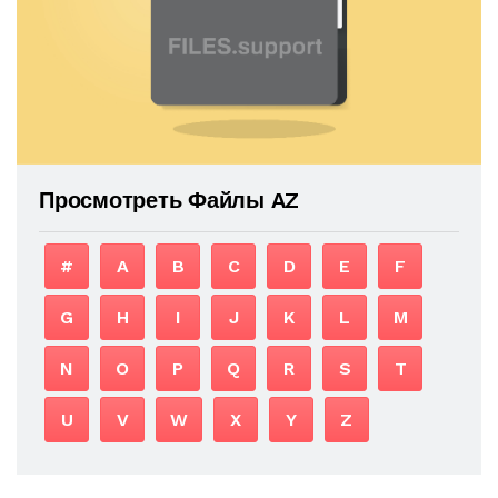
Просмотреть Файлы AZ
#
A
B
C
D
E
F
G
H
I
J
K
L
M
N
O
P
Q
R
S
T
U
V
W
X
Y
Z