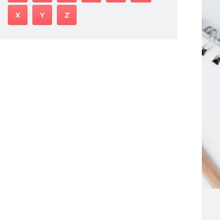
X
Y
Z