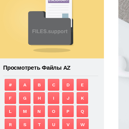
Просмотреть Файлы AZ
#
A
B
C
D
E
F
G
H
I
J
K
L
M
N
O
P
Q
R
S
T
U
V
W