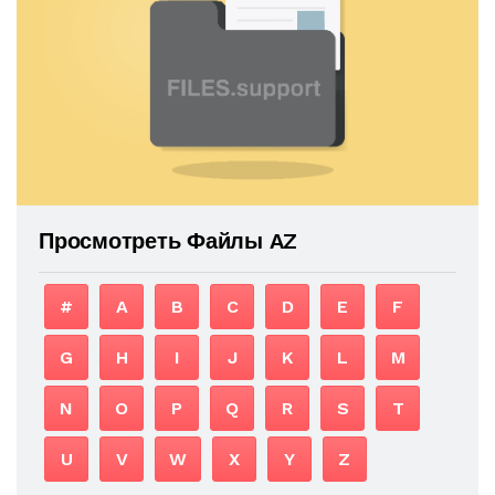
Просмотреть Файлы AZ
#
A
B
C
D
E
F
G
H
I
J
K
L
M
N
O
P
Q
R
S
T
U
V
W
X
Y
Z