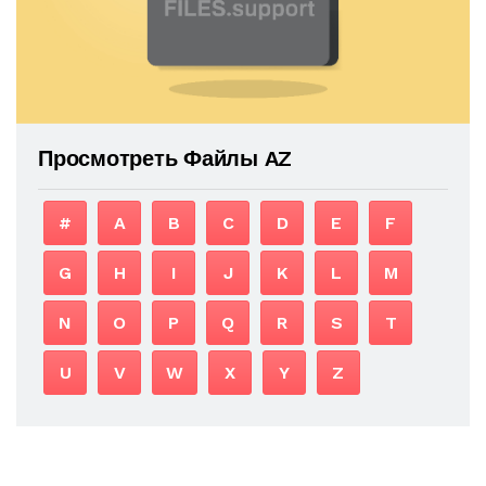
Просмотреть Файлы AZ
#
A
B
C
D
E
F
G
H
I
J
K
L
M
N
O
P
Q
R
S
T
U
V
W
X
Y
Z