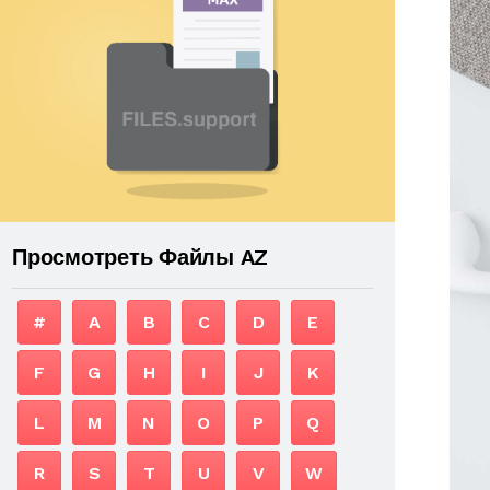
Просмотреть Файлы AZ
#
A
B
C
D
E
F
G
H
I
J
K
L
M
N
O
P
Q
R
S
T
U
V
W