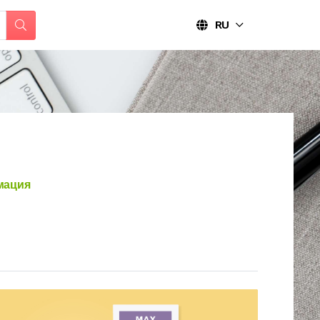
RU
мация