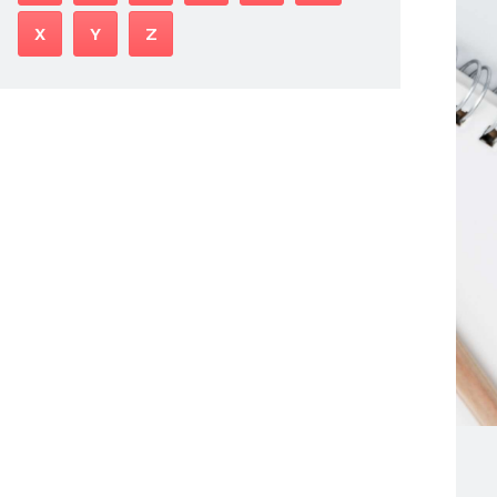
X
Y
Z