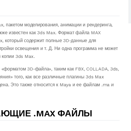
, пакетом моделирования, анимации и рендеринга,
акже известен как 3ds Max. Формат файла MAX
x, который содержит полные 3D-данные для
стройки освещения и т. Д. Ни одна программа не может
 копии 3ds Max.
«форматом 3D-файла», таким как FBX, COLLADA, 3ds,
тояния» того, как все различные плагины 3ds Max
ена. Это также относится к Maya и ее файлам .ma и
АЮЩИЕ .MAX ФАЙЛЫ