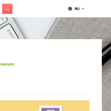
RU
рмация