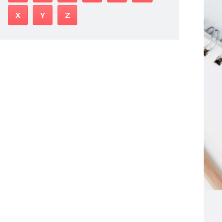
X
Y
Z