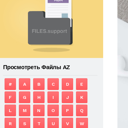
Просмотреть Файлы AZ
#
A
B
C
D
E
F
G
H
I
J
K
L
M
N
O
P
Q
R
S
T
U
V
W