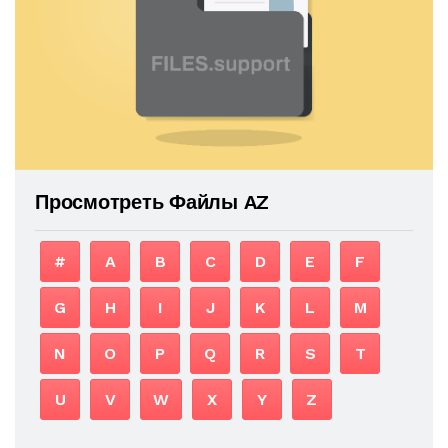
Просмотреть Файлы AZ
#
A
B
C
D
E
F
G
H
I
J
K
L
M
N
O
P
Q
R
S
T
U
V
W
X
Y
Z