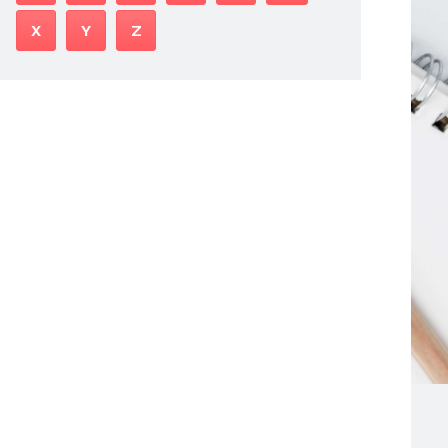
X
Y
Z