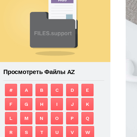
Просмотреть Файлы AZ
#
A
B
C
D
E
F
G
H
I
J
K
L
M
N
O
P
Q
R
S
T
U
V
W