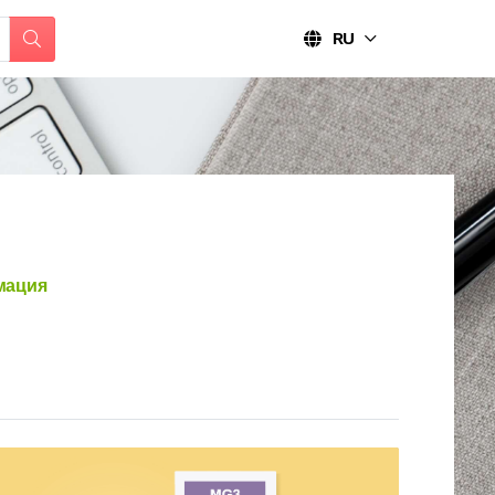
RU
мация