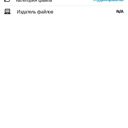
Категория файла
N/A
Издатель файлов