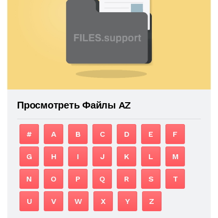
Просмотреть Файлы AZ
#
A
B
C
D
E
F
G
H
I
J
K
L
M
N
O
P
Q
R
S
T
U
V
W
X
Y
Z