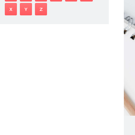
X
Y
Z