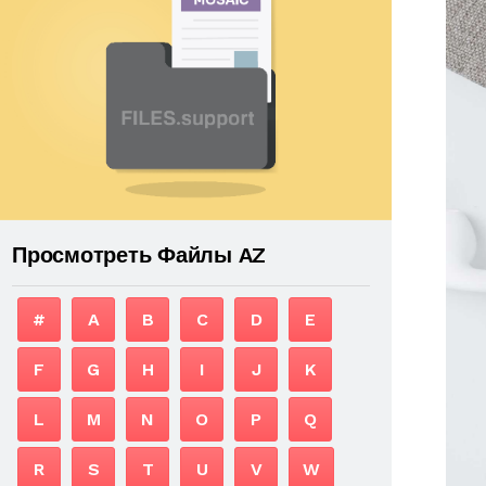
Просмотреть Файлы AZ
#
A
B
C
D
E
F
G
H
I
J
K
L
M
N
O
P
Q
R
S
T
U
V
W