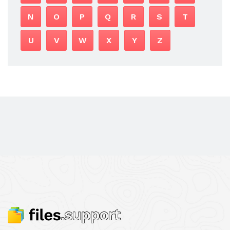
N
O
P
Q
R
S
T
U
V
W
X
Y
Z