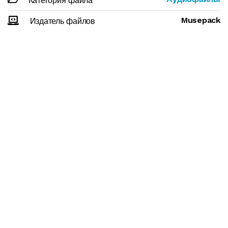
Категория файла
Musepack
Издатель файлов