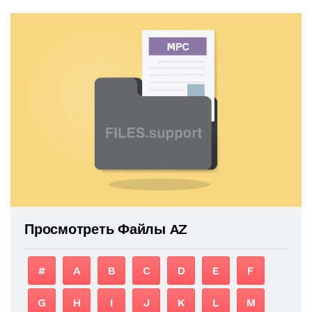
Просмотреть Файлы AZ
#
A
B
C
D
E
F
G
H
I
J
K
L
M