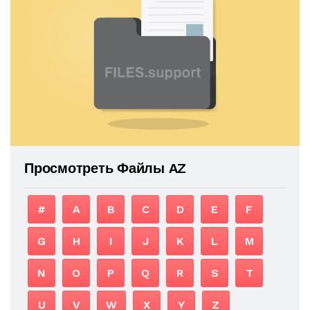
Просмотреть Файлы AZ
#
A
B
C
D
E
F
G
H
I
J
K
L
M
N
O
P
Q
R
S
T
U
V
W
X
Y
Z