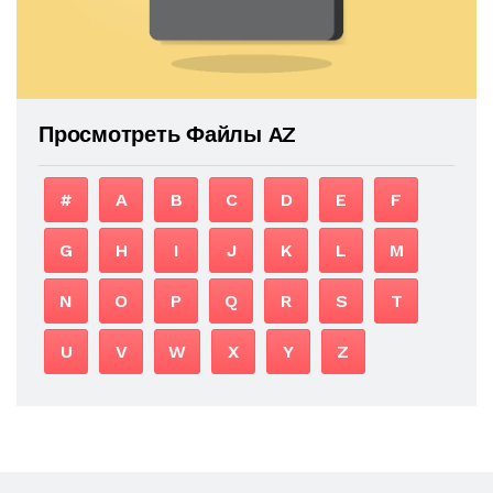
Просмотреть Файлы AZ
#
A
B
C
D
E
F
G
H
I
J
K
L
M
N
O
P
Q
R
S
T
U
V
W
X
Y
Z