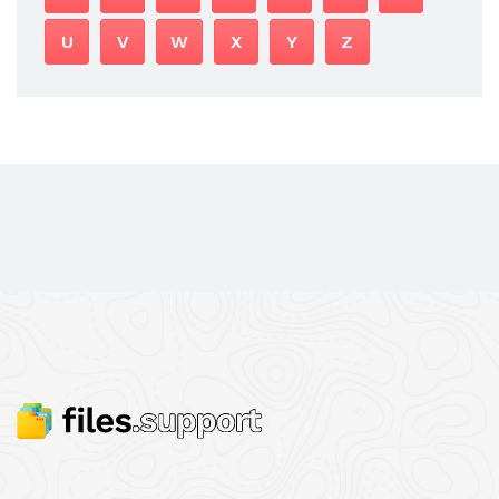
U
V
W
X
Y
Z