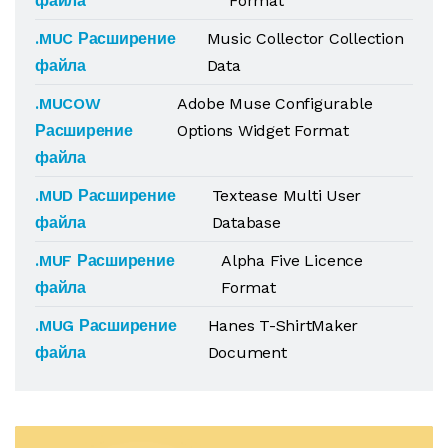
файла
Format
.MUC Расширение
Music Collector Collection
файла
Data
.MUCOW
Adobe Muse Configurable
Расширение
Options Widget Format
файла
.MUD Расширение
Textease Multi User
файла
Database
.MUF Расширение
Alpha Five Licence
файла
Format
.MUG Расширение
Hanes T-ShirtMaker
файла
Document