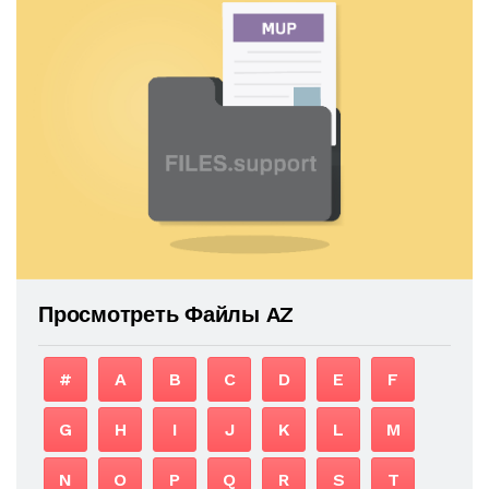
Просмотреть Файлы AZ
#
A
B
C
D
E
F
G
H
I
J
K
L
M
N
O
P
Q
R
S
T