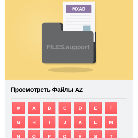
Просмотреть Файлы AZ
#
A
B
C
D
E
F
G
H
I
J
K
L
M
N
O
P
Q
R
S
T