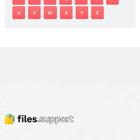
U
V
W
X
Y
Z