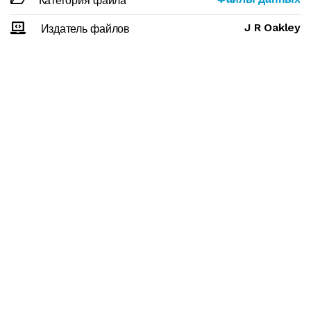
Категория файла
J R Oakley
Издатель файлов