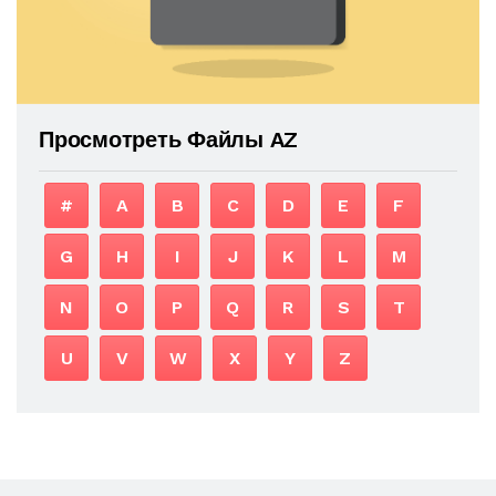
Просмотреть Файлы AZ
#
A
B
C
D
E
F
G
H
I
J
K
L
M
N
O
P
Q
R
S
T
U
V
W
X
Y
Z