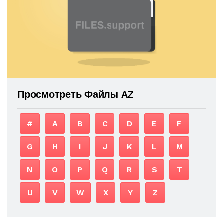
Просмотреть Файлы AZ
#
A
B
C
D
E
F
G
H
I
J
K
L
M
N
O
P
Q
R
S
T
U
V
W
X
Y
Z