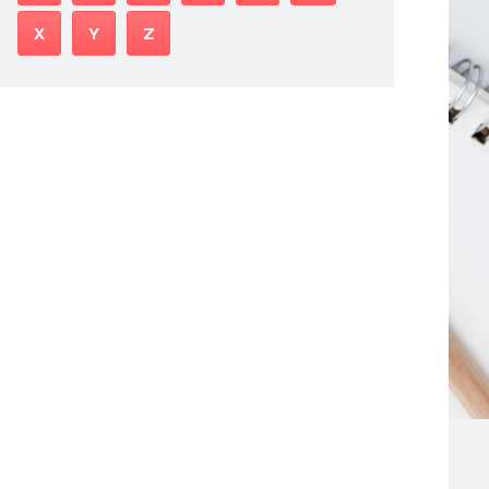
X
Y
Z