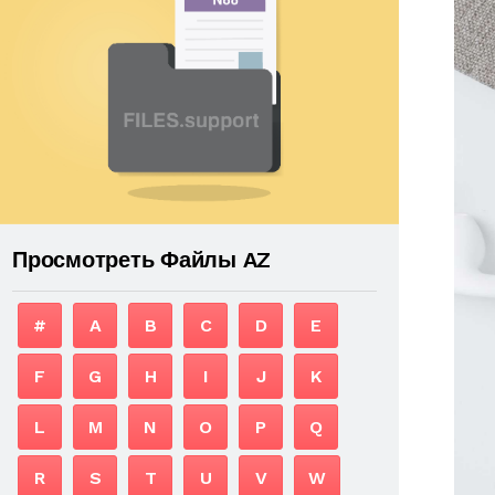
Просмотреть Файлы AZ
#
A
B
C
D
E
F
G
H
I
J
K
L
M
N
O
P
Q
R
S
T
U
V
W