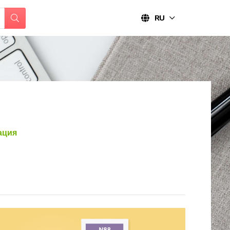
RU
ация