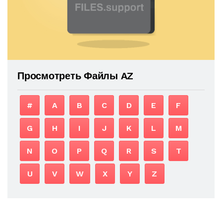
Просмотреть Файлы AZ
#
A
B
C
D
E
F
G
H
I
J
K
L
M
N
O
P
Q
R
S
T
U
V
W
X
Y
Z