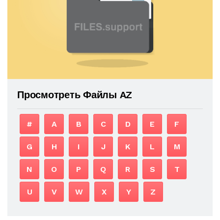
Просмотреть Файлы AZ
#
A
B
C
D
E
F
G
H
I
J
K
L
M
N
O
P
Q
R
S
T
U
V
W
X
Y
Z